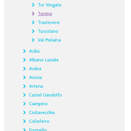
Tor Vergata
Torrino
Trastevere
Tuscolano
Val Melaina
Acilia
Albano Laziale
Ardea
Ariccia
Artena
Castel Gandolfo
Ciampino
Civitavecchia
Colleferro
Formello