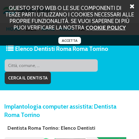
QUESTO SITO WEB O LE SUE COMPONENTI DI
TERZE PARTI UTILIZZANO I COOKIES NECESSARI ALLE
PROPRIE FUNZIONALITÀ. SE VUOI SAPERNE DI PIÙ
PUOI VERIFICARE LA NOSTRA
COOKIE POLICY
HOME
Lazio
Roma
Roma
Torrino
ACCETTA
Elenco Dentisti Roma Roma Torrino
Implantologia computer assistita: Dentista
Roma Torrino
Dentista Roma Torrino: Elenco Dentisti