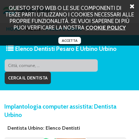
QUESTO SITO WEB O LE SUE COMPONENTI DI
TERZE PARTI UTILIZZANO I COOKIES NECESSARI ALLE
PROPRIE FUNZIONALITÀ. SE VUOI SAPERNE DI PIÙ
PUOI VERIFICARE LA NOSTRA
COOKIE POLICY
HOME
Marche
Pesaro E Urbino
Urbino
ACCETTA
Elenco Dentisti Pesaro E Urbino Urbino
Implantologia computer assistita: Dentista
Urbino
Dentista Urbino: Elenco Dentisti